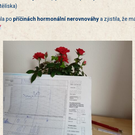
tělíska)
ala po
příčinách hormonální nerovnováhy
a zjistila, že