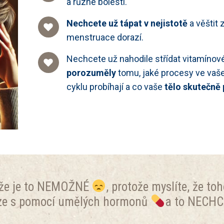
a různé bolesti.
Nechcete už tápat v nejistotě
a věštit 
menstruace dorazí.
Nechcete už nahodile střídat vitamínové 
porozuměly
tomu, jaké procesy ve va
cyklu probíhají a co vaše
tělo skutečně 
, že je to NEMOŽNÉ
, protože myslíte, že to
ze s pomocí umělých hormonů
a to NECHC