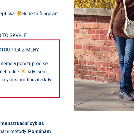
eptická.
Bude to fungovat
TO SKVĚLE.
VYSTOUPILA Z MLHY.
 neměla ponětí, proč se
asného dne
, kdy jsem
i cyklus prodloužil a kdy
 menstruační cyklus
mální metody.
Pomáhám