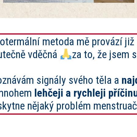
termální metoda mě provází již 
utečně vděčná
za to, že jsem s
znávám signály svého těla a
naj
mnohem
lehčeji a rychleji příčin
skytne nějaký problém menstruač