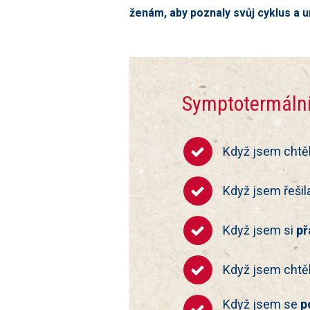
ženám, aby poznaly svůj cyklus a u
Symptotermální
Když jsem chtě
Když jsem řešil
Když jsem si
př
Když jsem chtěl
Když jsem se
p