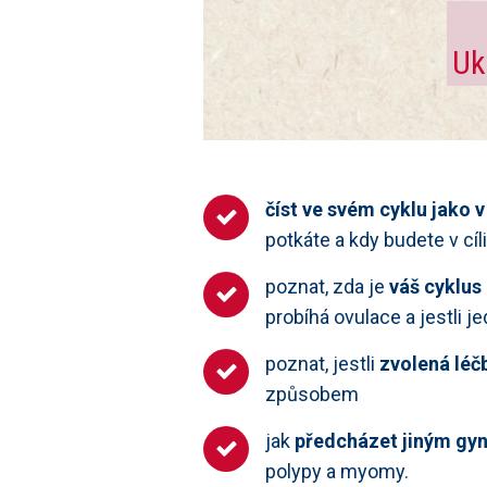
Uk
číst ve svém cyklu jako 
potkáte a kdy budete v cíl
poznat, zda je
váš cyklus
probíhá ovulace a jestli j
poznat, jestli
zvolená léč
způsobem
jak
předcházet jiným g
polypy a myomy.