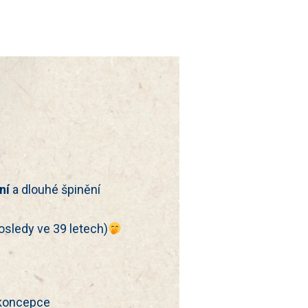
ení
a dlouhé špinění
osledy ve 39 letech)
ikoncepce