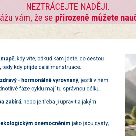
NEZTRÁCEJTE NADĚJI.
ážu vám, že se
přirozeně můžete nauč
v mapě
, kdy víte, odkud kam jdete, co cestou
i, tedy kdy přijde další menstruace.
 zdravý - hormonálně vyrovnaný
, jestli v něm
ednotlivé fáze cyklu mají tu správnou délku.
ba zabírá
, nebo je třeba ji upravit a jakým
ynekologickým onemocněním
jako jsou cysty,