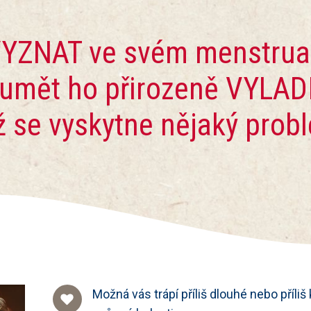
 VYZNAT ve svém menstru
 umět ho přirozeně VYLADI
ž se vyskytne nějaký prob
Možná vás trápí příliš dlouhé nebo příliš 