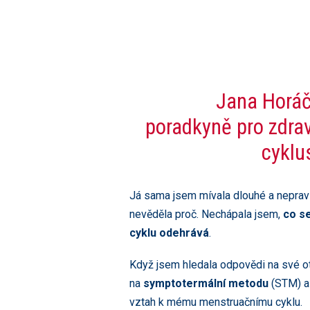
Jana Horáč
poradkyně pro zdra
cyklu
Já sama jsem mívala dlouhé a neprav
nevěděla proč. Nechápala jsem,
co s
cyklu odehrává
.
Když jsem hledala odpovědi na své ot
na
symptotermální metodu
(STM) a
vztah k mému menstruačnímu cyklu.