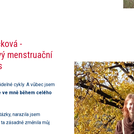
ková -
vý menstruační
s
idelné cykly. A vůbec jsem
e ve mně během celého
ázky, narazila jsem
 ta zásadně změnila můj