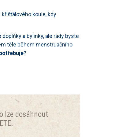
z křišťálového koule, kdy
doplňky a bylinky, ale rády byste
šem těle během menstruačního
potřebuje
?
ho lze dosáhnout
ETE.