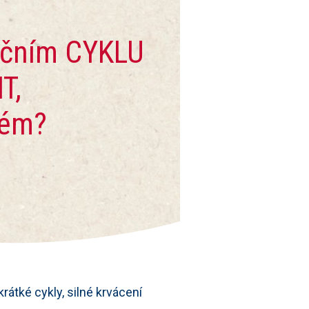
ačním CYKLU
T,
lém?
krátké cykly, silné krvácení