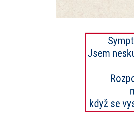
Sympto
Jsem nesk
Rozpo
když se vy