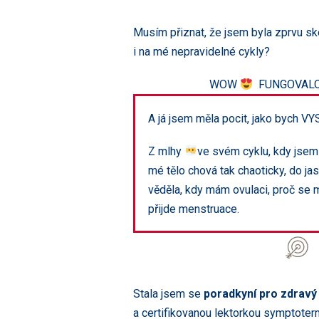
Musím přiznat, že jsem byla zprvu sk
i na mé nepravidelné cykly?
WOW
FUNGOVALO 
A já jsem měla pocit, jako bych 
Z mlhy
ve svém cyklu, kdy jsem
mé tělo chová tak chaoticky, do j
věděla, kdy mám ovulaci, proč se m
přijde menstruace.
Stala jsem se
poradkyní pro zdravý
a certifikovanou lektorkou symptoter