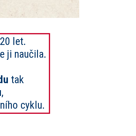
20 let.
e ji naučila.
du
tak
u
,
ního cyklu.