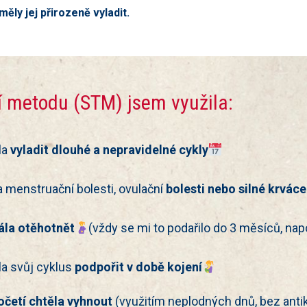
měly jej
přirozeně vyladit.
 metodu (STM) jsem využila:
la
vyladit dlouhé a nepravidelné cykly
a menstruační bolesti, ovulační
bolesti nebo silné krvác
ála otěhotnět
(vždy se mi to podařilo do 3 měsíců, nap
a svůj cyklus
podpořit v době kojení
očetí chtěla vyhnout
(využitím neplodných dnů, bez ant