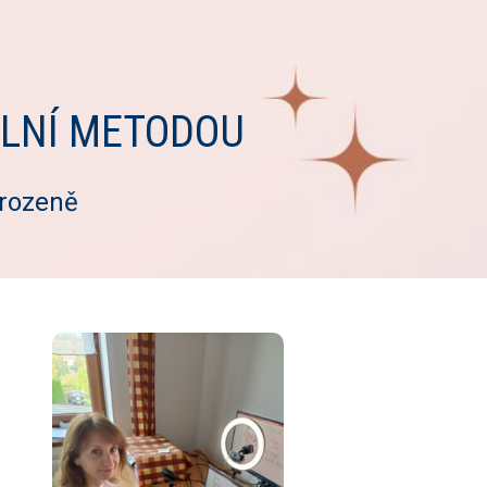
ÁLNÍ METODOU
irozeně