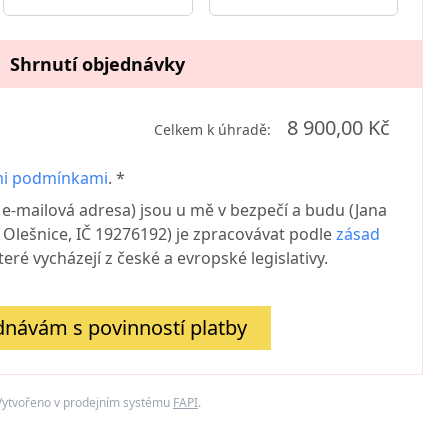
Shrnutí objednávky
8 900,00 Kč
Celkem k úhradě:
i podmínkami
. *
e-mailová adresa) jsou u mě v bezpečí a budu (Jana
 Olešnice, IČ 19276192) je zpracovávat podle
zásad
které vycházejí z české a evropské legislativy.
návám s povinností platby
Vytvořeno v prodejním systému
FAPI
.