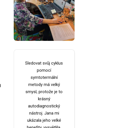
Sledovat svůj cyklus
pomocí
symtotermální
metody má velký
d
smysl, protože je to
krásný
autodiagnostický
nástroj. Jana mi
ukázala jeho velké
benefity, vysvětlila,