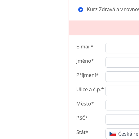
Kurz Zdravá a v rovno
E-mail*
Jméno*
Příjmení*
Ulice a č.p.*
Město*
PSČ*
Stát*
Česká re