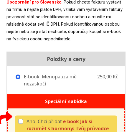
Upozornění pro Slovensko
: Pokud chcete fakturu vystavit
na firmu a nejste plátce DPH, vzniká vám vystavením faktury
povinnost stát se identifikovanou osobou a musíte mi
následně dodat své IČ DPH. Pokud identifikovanou osobou
nejste nebo se jí stát nechcete, doporučuji koupit si e-book
na fyzickou osobu nepodnikatele.
Položky a ceny
E-book: Menopauza mě
250,00 Kč
nezaskočí
Speciální nabídka
Ano! Chci přidat
e-book Jak si
rozumět s hormony: Tvůj průvodce