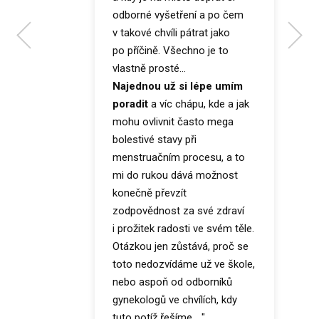
odborné vyšetření a po čem
v takové chvíli pátrat jako
po příčině. Všechno je to
vlastně prosté...
Najednou už si lépe umím
poradit
a víc chápu, kde a jak
mohu ovlivnit často mega
bolestivé stavy při
menstruačním procesu, a to
mi do rukou dává možnost
konečně převzít
zodpovědnost za své zdraví
i prožitek radosti ve svém těle.
Otázkou jen zůstává, proč se
toto nedozvídáme už ve škole,
nebo aspoň od odborníků
gynekologů ve chvílích, kdy
tuto potíž řešíme... "