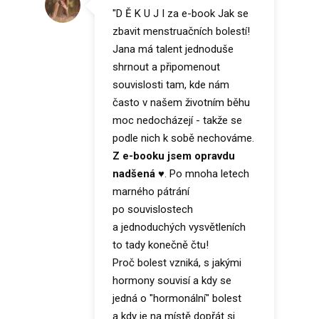
"D Ě K U J I za e-book Jak se
zbavit menstruačních bolestí!
Jana má talent jednoduše
shrnout a připomenout
souvislosti tam, kde nám
často v našem životním běhu
moc nedocházejí - takže se
podle nich k sobě nechováme.
Z e-booku jsem opravdu
nadšená
♥. Po mnoha letech
marného pátrání
po souvislostech
a jednoduchých vysvětleních
to tady konečně čtu!
Proč bolest vzniká, s jakými
hormony souvisí a kdy se
jedná o "hormonální" bolest
a kdy je na místě dopřát si