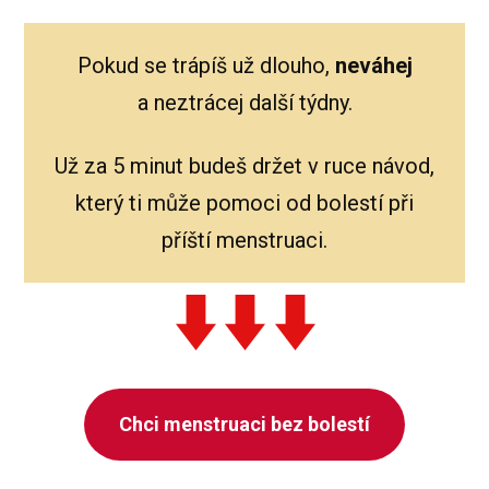
Pokud se trápíš už dlouho,
neváhej
a neztrácej další týdny.
Už za 5 minut budeš držet v ruce návod,
který ti může pomoci od bolestí při
příští menstruaci.
Chci menstruaci bez bolestí